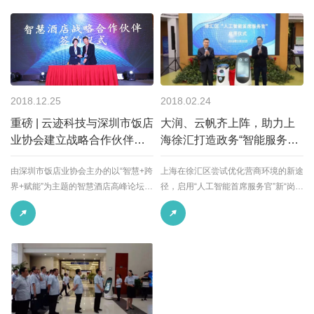
他要求，要进一步增强司法为民、便民
理念，打造“互联网+诉讼服务”体系，
为办事群众提供更加明确和贴心的帮助
和指引。
2018.12.25
2018.02.24
重磅 | 云迹科技与深圳市饭店
大润、云帆齐上阵，助力上
业协会建立战略合作伙伴关
海徐汇打造政务“智能服务新
系
模式”
由深圳市饭店业协会主办的以“智慧+跨
上海在徐汇区尝试优化营商环境的新途
界+赋能”为主题的智慧酒店高峰论坛在
径，启用“人工智能首席服务官”新“岗
深圳中洲圣廷苑酒店隆重举行。
位”，推出政府服务的“智能模式”，在政
务服务中应用人工智能技术提升服务水
平。