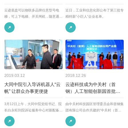
云迹底盘可以物联多品牌任意型号电
近日，工业和信息化部公布了第三批专
梯，可上下电梯、开关闸机，随意通过
精特新“小巨人”企业名单。
开合门，还可自动充电。云迹科技的通
用智能移动平台集高科技与高颜值为一
身...
2019.03.12
2018.12.26
大同中院引入导诉机器人“云
云迹科技成为中关村（首
帆” 让群众办事更便捷
钢）人工智能创新园首批入
驻企业
3月12日上午，大同中院党组书记、院
由中关村科技园区管理委员会和首钢集
长白永旺到院诉讼服务中心对新配备的
团有限公司合作共建的“中关村（首
大屏展示交互机器人“云帆”进行观摩试
钢）人工智能创新应用产业园”正式启
用，详细了解了机器人的性能、功用。
动并揭牌。