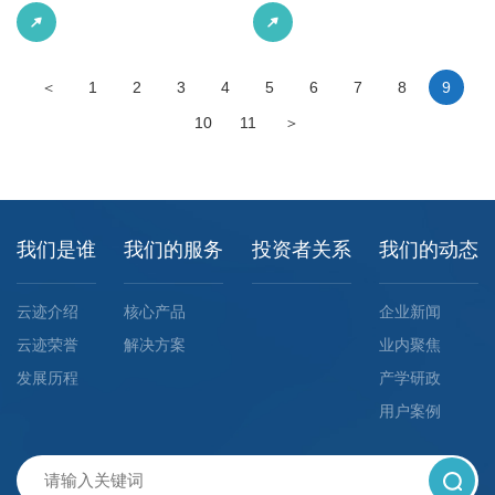
的，新条例实施后的按需提供也不应当
作发布会，宣布云迹科技商用服务机器
收费。
人“润”正式投入旗下酒店日常运营，进
一步拓展酒店智能服务领域。
＜
1
2
3
4
5
6
7
8
9
10
11
＞
我们是谁
我们的服务
投资者关系
我们的动态
云迹介绍
核心产品
企业新闻
云迹荣誉
解决方案
业内聚焦
发展历程
产学研政
用户案例