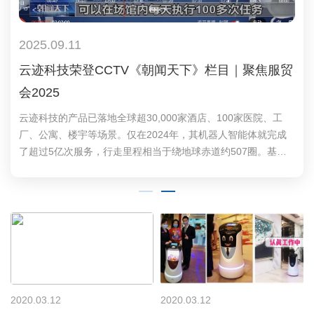
2025.12.12
2025.09.11
喜报！云迹荣膺“2025中经新消费驱动力优秀案例”
云迹科技荣登CCTV《朝闻天下》栏目｜聚焦服贸
会2025
近日，在《中国经营报》主办的“2025中国企业竞争力年会”上，
云迹科技成功入选“2025中经新消费驱动力优秀案例”，获评“中
云迹科技的产品已落地全球超30,000家酒店、100家医院、工
经新消费技术革新企业”。
厂、公寓、楼宇等场景。仅在2024年，其机器人智能体就完成
了超过5亿次服务，行走里程相当于绕地球赤道约507圈。基于
对服贸会新闻中心服务的体验，未来云迹科技正推动“AI智能体
+机器人”在更多场景落地。
2020.03.12
2020.03.12